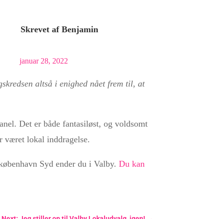
Skrevet af
Benjamin
januar 28, 2022
kredsen altså i enighed nået frem til, at
anel. Det er både fantasiløst, og voldsomt
r været lokal inddragelse.
e københavn Syd ender du i Valby.
Du kan
Next: Jeg stiller op til Valby Lokaludvalg, igen!
→