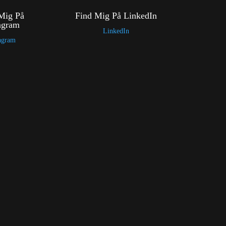
Mig På
Find Mig På LinkedIn
agram
LinkedIn
agram