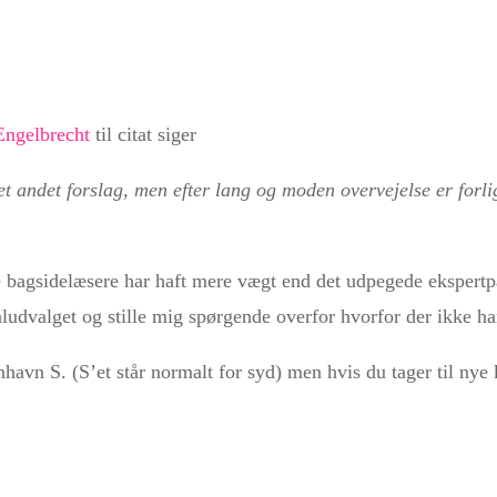
ngelbrecht
til citat siger
 andet forslag, men efter lang og moden overvejelse er forligs
ge bagsidelæsere har haft mere vægt end det udpegede ekspertp
kaludvalget og stille mig spørgende overfor hvorfor der ikke ha
havn S. (S’et står normalt for syd) men hvis du tager til ny