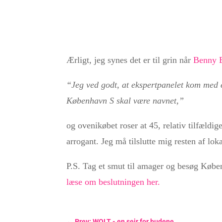
Ærligt, jeg synes det er til grin når
Benny E
“Jeg ved godt, at ekspertpanelet kom med et
København S skal være navnet,”
og ovenikøbet roser at 45, relativ tilfældi
arrogant. Jeg må tilslutte mig resten af lo
P.S. Tag et smut til amager og besøg Køben
læse om beslutningen her.
←
Prev: WOLT - en sejr for budene