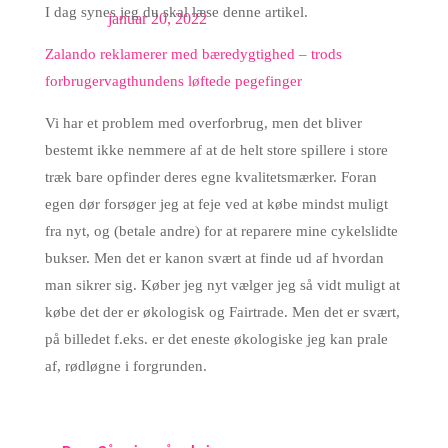
I dag synes jeg du skal læse denne artikel.
januar 20, 2022
Zalando reklamerer med bæredygtighed – trods
forbrugervagthundens løftede pegefinger
Vi har et problem med overforbrug, men det bliver
bestemt ikke nemmere af at de helt store spillere i store
træk bare opfinder deres egne kvalitetsmærker. Foran
egen dør forsøger jeg at feje ved at købe mindst muligt
fra nyt, og (betale andre) for at reparere mine cykelslidte
bukser. Men det er kanon svært at finde ud af hvordan
man sikrer sig. Køber jeg nyt vælger jeg så vidt muligt at
købe det der er økologisk og Fairtrade. Men det er svært,
på billedet f.eks. er det eneste økologiske jeg kan prale
af, rødløgne i forgrunden.